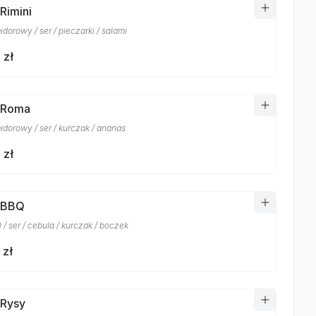
Rimini
dorowy / ser / pieczarki / salami
 zł
 Roma
idorowy / ser / kurczak / ananas
 zł
 BBQ
/ ser / cebula / kurczak / boczek
 zł
 Rysy