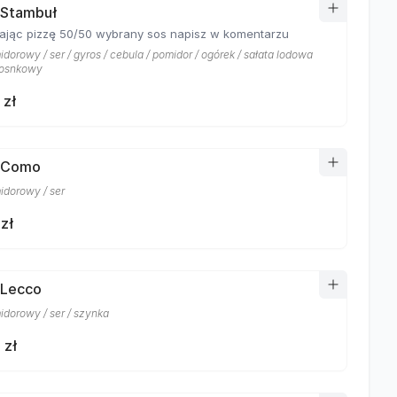
 Stambuł
ając pizzę 50/50 wybrany sos napisz w komentarzu
dorowy / ser / gyros / cebula / pomidor / ogórek / sałata lodowa
zosnkowy
 zł
a Como
idorowy / ser
zł
 Lecco
idorowy / ser / szynka
 zł