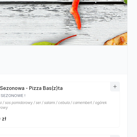
 Sezonowa - Pizza Bas(z)ta
U SEZONOWE !
i / sos pomidorowy / ser / salami / cebula / camembert / ogórek
wowy
 zł