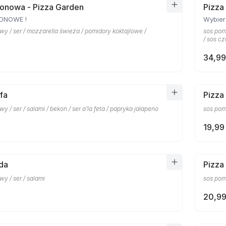
onowa - Pizza Garden
Pizza
ZONOWE !
Wybier
y / ser / mozzarella świeża / pomidory koktajlowe /
sos pomi
/ sos c
34,99
fa
Pizz
y / ser / salami / bekon / ser a’la feta / papryka jalapeno
sos pom
19,99 
da
Pizza
y / ser / salami
sos pom
20,99