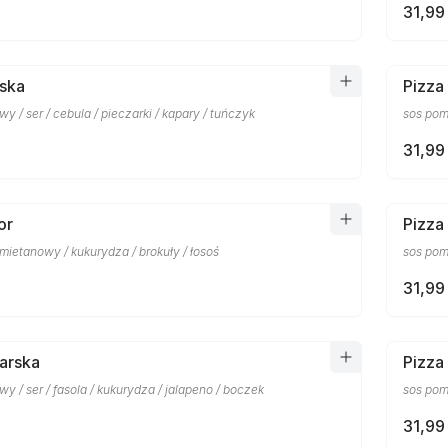
31,99 
rska
Pizza
y / ser / cebula / pieczarki / kapary / tuńczyk
sos pomi
31,99 
or
Pizza
ietanowy / kukurydza / brokuły / łosoś
sos pom
31,99 
arska
Pizza
y / ser / fasola / kukurydza / jalapeno / boczek
sos pomi
31,99 