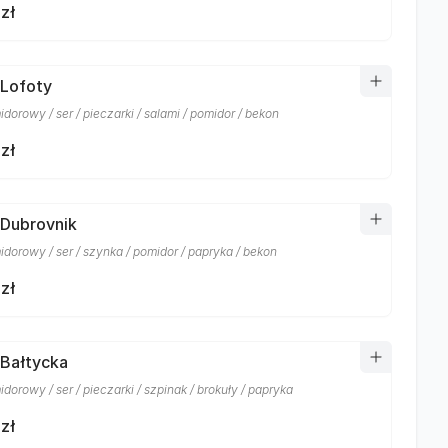
zł
 Lofoty
dorowy / ser / pieczarki / salami / pomidor / bekon
zł
 Dubrovnik
idorowy / ser / szynka / pomidor / papryka / bekon
zł
 Bałtycka
dorowy / ser / pieczarki / szpinak / brokuły / papryka
zł