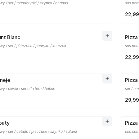
y / ser / mandarynki / szynka / ananas
sos pomi
22,99
nt Blanc
Pizza
y / ser / pieczarki / papryka / kurczak
sos pomi
22,99
eneje
Pizza 
y / oliwki / ser a'la feta / bekon
ser / o
29,99
paty
Pizza
y / ser / cebula / pieczarki / szynka / salami
sos pomi