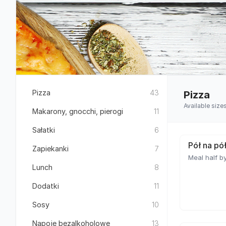
Pizza
43
Pizza
Available size
Makarony, gnocchi, pierogi
11
Sałatki
6
Pół na pó
Zapiekanki
7
Meal half by
Lunch
8
Dodatki
11
Sosy
10
Napoje bezalkoholowe
13