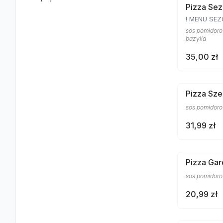
Pizza Sez
! MENU SE
sos pomidorow
bazylia
35,00 zł
Pizza Sze
sos pomidorow
31,99 zł
Pizza Gar
sos pomidorow
20,99 zł