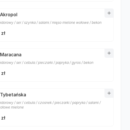
 Akropol
idorowy / ser / szynka / salami / mięso mielone wołowe / bekon
 zł
 Maracana
dorowy / ser / cebula / pieczarki / papryka / gyros / bekon
 zł
 Tybetańska
dorowy / ser / cebula / czosnek / pieczarki / papryka / salami /
ołowe mielone
 zł