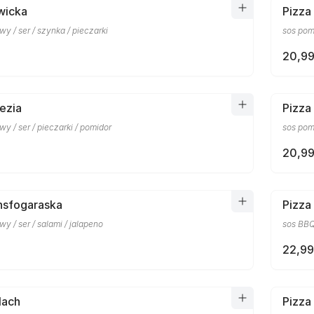
twicka
Pizza 
y / ser / szynka / pieczarki
sos pomi
20,99
ezia
Pizza
y / ser / pieczarki / pomidor
sos pom
20,99
nsfogaraska
Pizza
y / ser / salami / jalapeno
sos BBQ 
22,99
lach
Pizza