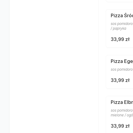
Pizza Śr
sos pomidorow
/ papryka
33,99 zł
Pizza Ege
sos pomidorow
33,99 zł
Pizza Elb
sos pomidorow
mielone / og
33,99 zł