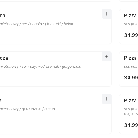
ina
Pizza
ietanowy / ser / cebula / pieczarki / bekon
sos pom
34,99
ńcza
Pizza
ietanowy / ser / szynka / szpinak / gorgonzola
sos pomi
34,99
a
Pizza
mietanowy / gorgonzola / bekon
sos pomi
mięso w
34,99