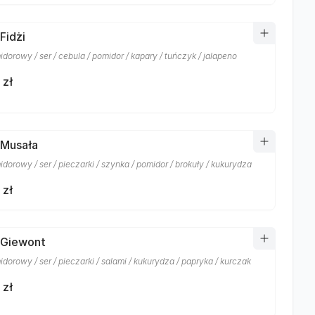
Fidżi
dorowy / ser / cebula / pomidor / kapary / tuńczyk / jalapeno
 zł
 Musała
dorowy / ser / pieczarki / szynka / pomidor / brokuły / kukurydza
 zł
 Giewont
dorowy / ser / pieczarki / salami / kukurydza / papryka / kurczak
 zł