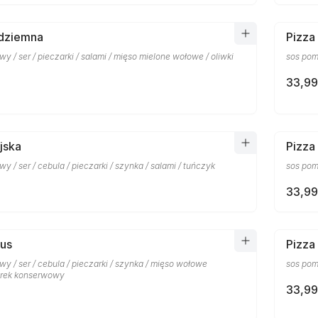
ódziemna
Pizza 
y / ser / pieczarki / salami / mięso mielone wołowe / oliwki
sos pomi
33,99
jska
Pizza
y / ser / cebula / pieczarki / szynka / salami / tuńczyk
sos pomi
33,99
rus
Pizza
y / ser / cebula / pieczarki / szynka / mięso wołowe
sos pomi
órek konserwowy
33,99