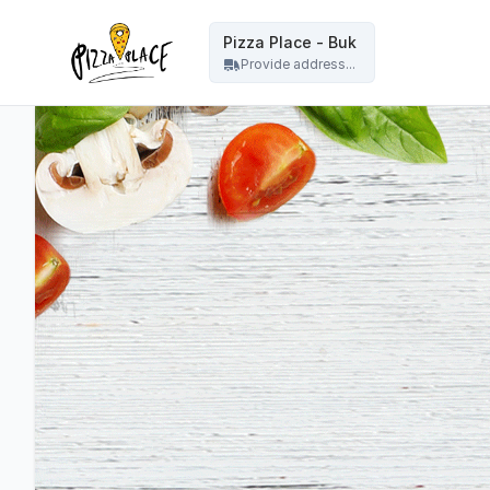
Pizza Place Jeżyce Poznań - Pizza Place - Buk
Pizza Place - Buk
Provide address...