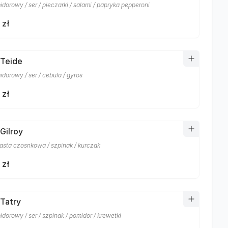
dorowy / ser / pieczarki / salami / papryka pepperoni
 zł
 Teide
dorowy / ser / cebula / gyros
 zł
Gilroy
masta czosnkowa / szpinak / kurczak
 zł
 Tatry
dorowy / ser / szpinak / pomidor / krewetki