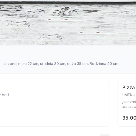
s: calzone, mała 22 cm, średnia 30 cm, duża 35 cm, Rodzinna 40 cm.
ł
Pizza
 half
! MEN
pieczark
konser
35,00