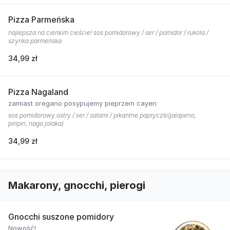
Pizza Parmeńska
najlepsza na cienkim cieście! sos pomidorowy / ser / pomidor / rukola /
szynka parmeńska
34,99 zł
Pizza Nagaland
zamiast oregano posypujemy pieprzem cayen
sos pomidorowy ostry / ser / salami / pikantne papryczki(jalapeno,
piripiri, naga jolaka)
34,99 zł
Makarony, gnocchi, pierogi
Gnocchi suszone pomidory
Nowość!