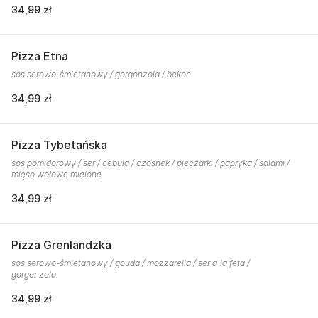
34,99 zł
Pizza Etna
sos serowo-śmietanowy / gorgonzola / bekon
34,99 zł
Pizza Tybetańska
sos pomidorowy / ser / cebula / czosnek / pieczarki / papryka / salami /
mięso wołowe mielone
34,99 zł
Pizza Grenlandzka
sos serowo-śmietanowy / gouda / mozzarella / ser a'la feta /
gorgonzola
34,99 zł