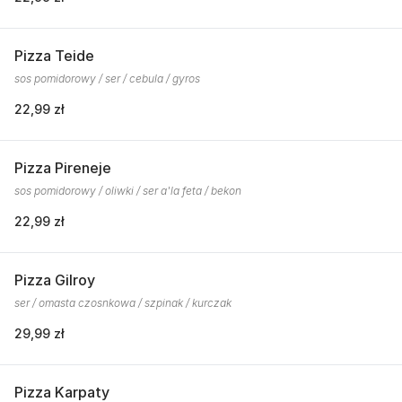
Pizza Teide
sos pomidorowy / ser / cebula / gyros
22,99 zł
Pizza Pireneje
sos pomidorowy / oliwki / ser a'la feta / bekon
22,99 zł
Pizza Gilroy
ser / omasta czosnkowa / szpinak / kurczak
29,99 zł
Pizza Karpaty