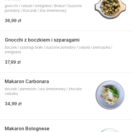
gnocchi / cebula / emilgrana / Brokuł / Suszone
pomidory / Kurczak / Sos śmietanowy
36,99 zł
Gnocchi z boczkiem i szparagami
boczek / szparagi białe / suszone pomidory / cebula / pietruszka /
emilgrana
37,99 zł
Makaron Carbonara
boczek / parmezan / sos śmietanowy / złocista
cebulka
34,99 zł
Makaron Bolognese