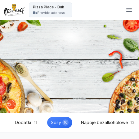
Pizza Place Jeżyce Poznań - Pizza Place - Buk
Pizza Place - Buk
Provide address...
Dodatki
Sosy
Napoje bezalkoholowe
8
11
10
13