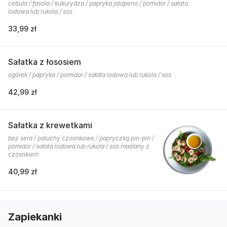
cebula / fasola / kukurydza / papryka jalapeno / pomidor / sałata
lodowa lub rukola / sos
33,99 zł
Sałatka z łososiem
ogórek / papryka / pomidor / sałata lodowa lub rukola / sos
42,99 zł
Sałatka z krewetkami
bez sera / paluchy czosnkowe / papryczką piri-piri /
pomidor / sałata lodowa lub rukola / sos maślany z
czosnkiem
40,99 zł
Zapiekanki