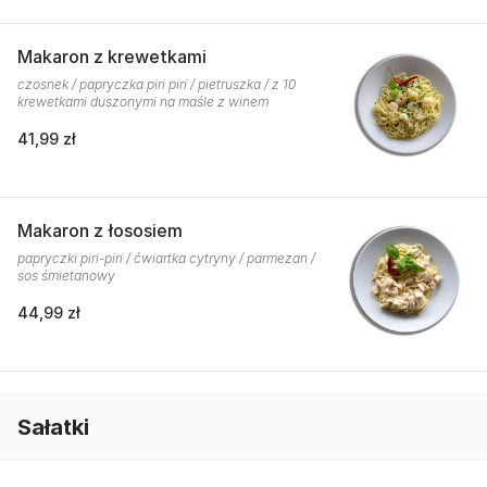
Makaron z krewetkami
czosnek / papryczka piri piri / pietruszka / z 10
krewetkami duszonymi na maśle z winem
41,99 zł
Makaron z łososiem
papryczki piri-piri / ćwiartka cytryny / parmezan /
sos śmietanowy
44,99 zł
Sałatki