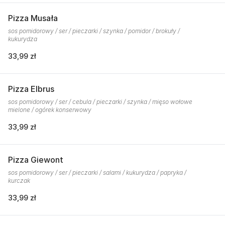
Pizza Musała
sos pomidorowy / ser / pieczarki / szynka / pomidor / brokuły /
kukurydza
33,99 zł
Pizza Elbrus
sos pomidorowy / ser / cebula / pieczarki / szynka / mięso wołowe
mielone / ogórek konserwowy
33,99 zł
Pizza Giewont
sos pomidorowy / ser / pieczarki / salami / kukurydza / papryka /
kurczak
33,99 zł