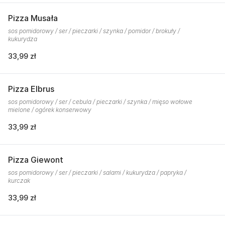
Pizza Musała
sos pomidorowy / ser / pieczarki / szynka / pomidor / brokuły /
kukurydza
33,99 zł
Pizza Elbrus
sos pomidorowy / ser / cebula / pieczarki / szynka / mięso wołowe
mielone / ogórek konserwowy
33,99 zł
Pizza Giewont
sos pomidorowy / ser / pieczarki / salami / kukurydza / papryka /
kurczak
33,99 zł