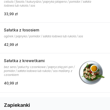
cebula / fasola / kukurydza / papryka jalapeno / pomidor / sałata
lodowa lub rukola / sos
33,99 zł
Sałatka z łososiem
ogórek / papryka / pomidor / sałata lodowa lub rukola / sos
42,99 zł
Sałatka z krewetkami
bez sera / paluchy czosnkowe / papryczką piri-piri /
pomidor / sałata lodowa lub rukola / sos maślany z
czosnkiem
40,99 zł
Zapiekanki