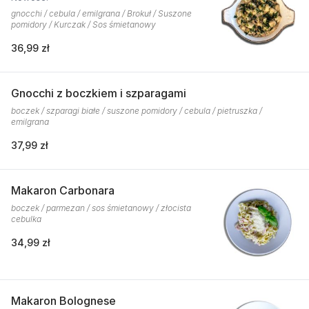
gnocchi / cebula / emilgrana / Brokuł / Suszone
pomidory / Kurczak / Sos śmietanowy
36,99 zł
Gnocchi z boczkiem i szparagami
boczek / szparagi białe / suszone pomidory / cebula / pietruszka /
emilgrana
37,99 zł
Makaron Carbonara
boczek / parmezan / sos śmietanowy / złocista
cebulka
34,99 zł
Makaron Bolognese