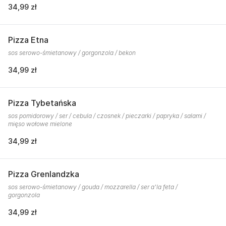
34,99 zł
Pizza Etna
sos serowo-śmietanowy / gorgonzola / bekon
34,99 zł
Pizza Tybetańska
sos pomidorowy / ser / cebula / czosnek / pieczarki / papryka / salami /
mięso wołowe mielone
34,99 zł
Pizza Grenlandzka
sos serowo-śmietanowy / gouda / mozzarella / ser a'la feta /
gorgonzola
34,99 zł