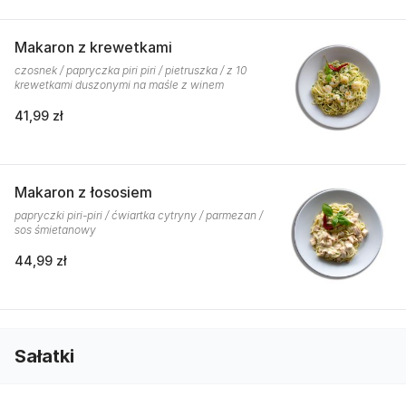
Makaron z krewetkami
czosnek / papryczka piri piri / pietruszka / z 10
krewetkami duszonymi na maśle z winem
41,99 zł
Makaron z łososiem
papryczki piri-piri / ćwiartka cytryny / parmezan /
sos śmietanowy
44,99 zł
Sałatki