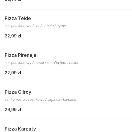
Pizza Teide
sos pomidorowy / ser / cebula / gyros
22,99 zł
Pizza Pireneje
sos pomidorowy / oliwki / ser a'la feta / bekon
22,99 zł
Pizza Gilroy
ser / omasta czosnkowa / szpinak / kurczak
29,99 zł
Pizza Karpaty