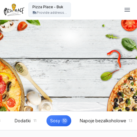
Pizza Place Jeżyce Poznań - Pizza Place - Buk
Pizza Place - Buk
Provide address...
Dodatki
Sosy
Napoje bezalkoholowe
8
11
10
13