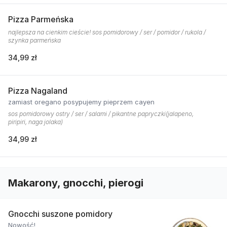
Pizza Parmeńska
najlepsza na cienkim cieście! sos pomidorowy / ser / pomidor / rukola /
szynka parmeńska
34,99 zł
Pizza Nagaland
zamiast oregano posypujemy pieprzem cayen
sos pomidorowy ostry / ser / salami / pikantne papryczki(jalapeno,
piripiri, naga jolaka)
34,99 zł
Makarony, gnocchi, pierogi
Gnocchi suszone pomidory
Nowość!