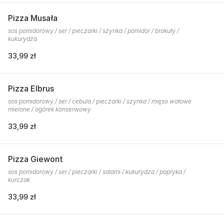
Pizza Musała
sos pomidorowy / ser / pieczarki / szynka / pomidor / brokuły /
kukurydza
33,99 zł
Pizza Elbrus
sos pomidorowy / ser / cebula / pieczarki / szynka / mięso wołowe
mielone / ogórek konserwowy
33,99 zł
Pizza Giewont
sos pomidorowy / ser / pieczarki / salami / kukurydza / papryka /
kurczak
33,99 zł