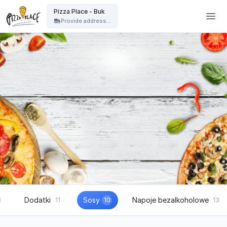
Pizza Place Jeżyce Poznań - Pizza Place - Buk
Pizza Place - Buk
Provide address...
Dodatki
Sosy
Napoje bezalkoholowe
8
11
10
13