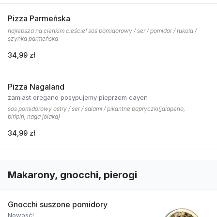
Pizza Parmeńska
najlepsza na cienkim cieście! sos pomidorowy / ser / pomidor / rukola /
szynka parmeńska
34,99 zł
Pizza Nagaland
zamiast oregano posypujemy pieprzem cayen
sos pomidorowy ostry / ser / salami / pikantne papryczki(jalapeno,
piripiri, naga jolaka)
34,99 zł
Makarony, gnocchi, pierogi
Gnocchi suszone pomidory
Nowość!