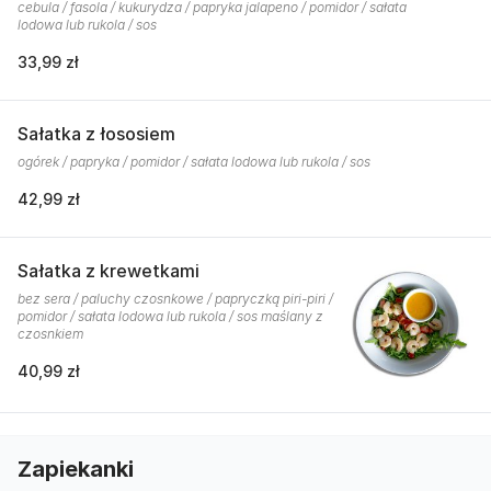
cebula / fasola / kukurydza / papryka jalapeno / pomidor / sałata
lodowa lub rukola / sos
33,99 zł
Sałatka z łososiem
ogórek / papryka / pomidor / sałata lodowa lub rukola / sos
42,99 zł
Sałatka z krewetkami
bez sera / paluchy czosnkowe / papryczką piri-piri /
pomidor / sałata lodowa lub rukola / sos maślany z
czosnkiem
40,99 zł
Zapiekanki