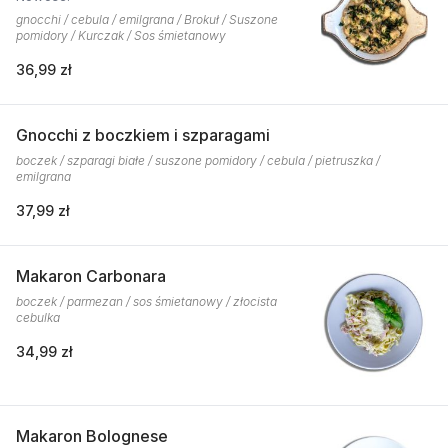
gnocchi / cebula / emilgrana / Brokuł / Suszone
pomidory / Kurczak / Sos śmietanowy
36,99 zł
Gnocchi z boczkiem i szparagami
boczek / szparagi białe / suszone pomidory / cebula / pietruszka /
emilgrana
37,99 zł
Makaron Carbonara
boczek / parmezan / sos śmietanowy / złocista
cebulka
34,99 zł
Makaron Bolognese