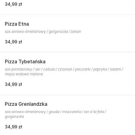
34,99 zł
Pizza Etna
sos serowo-śmietanowy / gorgonzola / bekon
34,99 zł
Pizza Tybetańska
sos pomidorowy / ser / cebula / czosnek / pieczarki / papryka / salami /
mięso wołowe mielone
34,99 zł
Pizza Grenlandzka
sos serowo-śmietanowy / gouda / mozzarella / ser a'la feta /
gorgonzola
34,99 zł