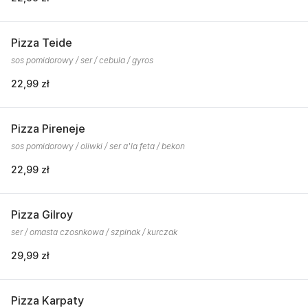
Pizza Teide
sos pomidorowy / ser / cebula / gyros
22,99 zł
Pizza Pireneje
sos pomidorowy / oliwki / ser a'la feta / bekon
22,99 zł
Pizza Gilroy
ser / omasta czosnkowa / szpinak / kurczak
29,99 zł
Pizza Karpaty