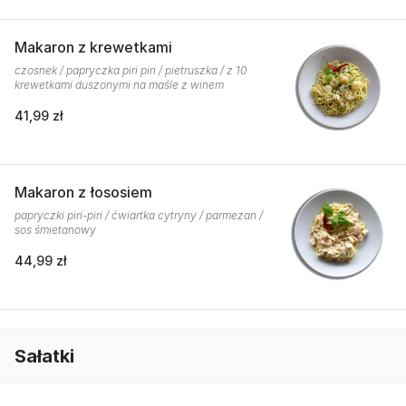
Makaron z krewetkami
czosnek / papryczka piri piri / pietruszka / z 10
krewetkami duszonymi na maśle z winem
41,99 zł
Makaron z łososiem
papryczki piri-piri / ćwiartka cytryny / parmezan /
sos śmietanowy
44,99 zł
Sałatki