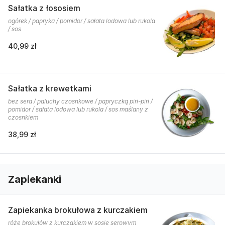
Sałatka z łososiem
ogórek / papryka / pomidor / sałata lodowa lub rukola
/ sos
40,99 zł
Sałatka z krewetkami
bez sera / paluchy czosnkowe / papryczką piri-piri /
pomidor / sałata lodowa lub rukola / sos maślany z
czosnkiem
38,99 zł
Zapiekanki
Zapiekanka brokułowa z kurczakiem
róże brokułów z kurczakiem w sosie serowym