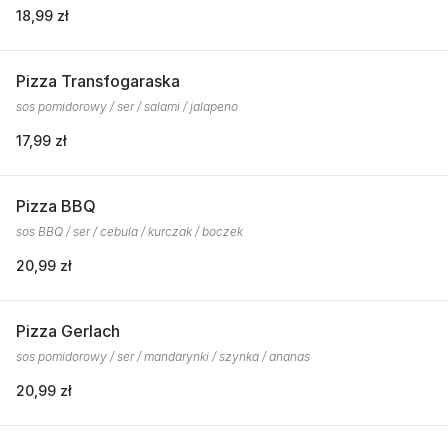
18,99 zł
Pizza Transfogaraska
sos pomidorowy / ser / salami / jalapeno
17,99 zł
Pizza BBQ
sos BBQ / ser / cebula / kurczak / boczek
20,99 zł
Pizza Gerlach
sos pomidorowy / ser / mandarynki / szynka / ananas
20,99 zł