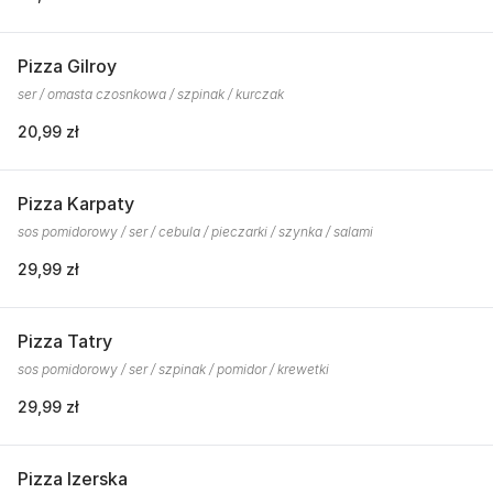
Pizza Gilroy
ser / omasta czosnkowa / szpinak / kurczak
20,99 zł
Pizza Karpaty
sos pomidorowy / ser / cebula / pieczarki / szynka / salami
29,99 zł
Pizza Tatry
sos pomidorowy / ser / szpinak / pomidor / krewetki
29,99 zł
Pizza Izerska