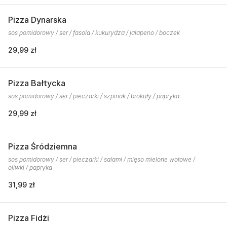
Pizza Dynarska
sos pomidorowy / ser / fasola / kukurydza / jalapeno / boczek
29,99 zł
Pizza Bałtycka
sos pomidorowy / ser / pieczarki / szpinak / brokuły / papryka
29,99 zł
Pizza Śródziemna
sos pomidorowy / ser / pieczarki / salami / mięso mielone wołowe /
oliwki / papryka
31,99 zł
Pizza Fidżi