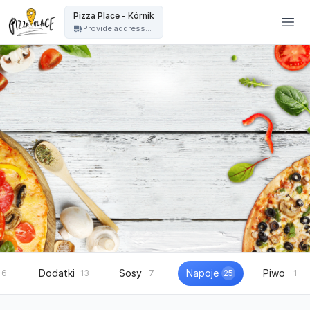
Pizza Place Jeżyce Poznań - Pizza Place - Kórnik
Pizza Place - Kórnik
Provide address...
Dodatki
Sosy
Napoje
Piwo
6
13
7
25
1