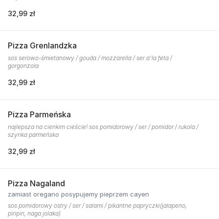
32,99 zł
Pizza Grenlandzka
sos serowo-śmietanowy / gouda / mozzarella / ser a'la feta /
gorgonzola
32,99 zł
Pizza Parmeńska
najlepsza na cienkim cieście! sos pomidorowy / ser / pomidor / rukola /
szynka parmeńska
32,99 zł
Pizza Nagaland
zamiast oregano posypujemy pieprzem cayen
sos pomidorowy ostry / ser / salami / pikantne papryczki(jalapeno,
piripiri, naga jolaka)