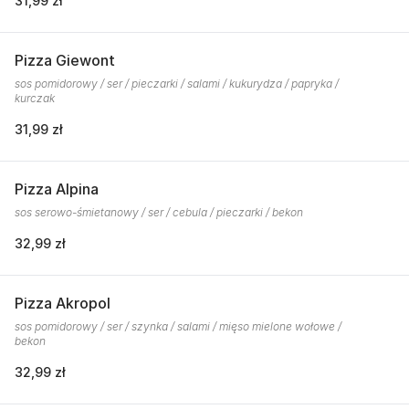
31,99 zł
Pizza Giewont
sos pomidorowy / ser / pieczarki / salami / kukurydza / papryka /
kurczak
31,99 zł
Pizza Alpina
sos serowo-śmietanowy / ser / cebula / pieczarki / bekon
32,99 zł
Pizza Akropol
sos pomidorowy / ser / szynka / salami / mięso mielone wołowe /
bekon
32,99 zł