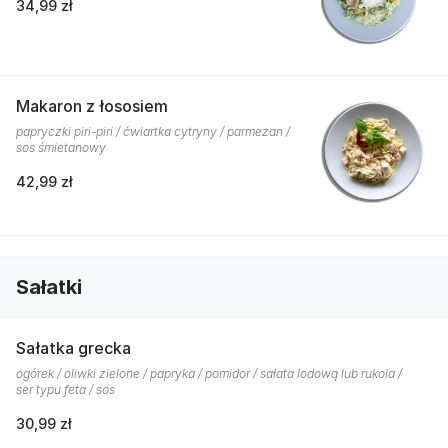
34,99 zł
Makaron z łososiem
papryczki piri-piri / ćwiartka cytryny / parmezan /
sos śmietanowy
42,99 zł
Sałatki
Sałatka grecka
ogórek / oliwki zielone / papryka / pomidor / sałata lodową lub rukola /
ser typu feta / sos
30,99 zł