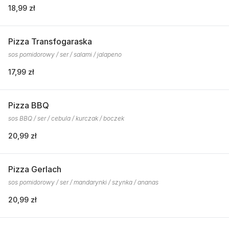
18,99 zł
Pizza Transfogaraska
sos pomidorowy / ser / salami / jalapeno
17,99 zł
Pizza BBQ
sos BBQ / ser / cebula / kurczak / boczek
20,99 zł
Pizza Gerlach
sos pomidorowy / ser / mandarynki / szynka / ananas
20,99 zł