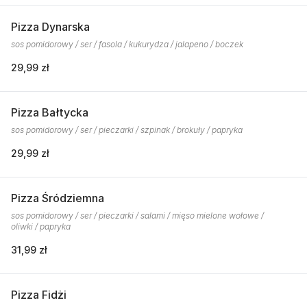
Pizza Dynarska
sos pomidorowy / ser / fasola / kukurydza / jalapeno / boczek
29,99 zł
Pizza Bałtycka
sos pomidorowy / ser / pieczarki / szpinak / brokuły / papryka
29,99 zł
Pizza Śródziemna
sos pomidorowy / ser / pieczarki / salami / mięso mielone wołowe /
oliwki / papryka
31,99 zł
Pizza Fidżi