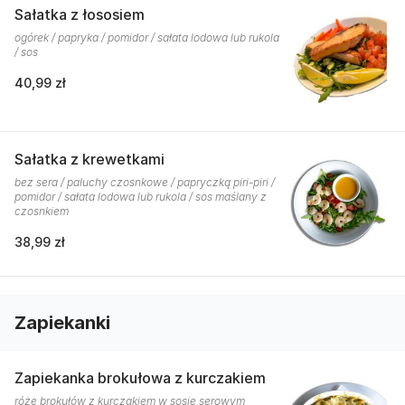
Sałatka z łososiem
ogórek / papryka / pomidor / sałata lodowa lub rukola
/ sos
40,99 zł
Sałatka z krewetkami
bez sera / paluchy czosnkowe / papryczką piri-piri /
pomidor / sałata lodowa lub rukola / sos maślany z
czosnkiem
38,99 zł
Zapiekanki
Zapiekanka brokułowa z kurczakiem
róże brokułów z kurczakiem w sosie serowym