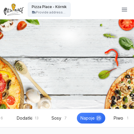
Pizza Place Jeżyce Poznań - Pizza Place - Kórnik
Pizza Place - Kórnik
Provide address...
Dodatki
Sosy
Napoje
Piwo
6
13
7
25
1