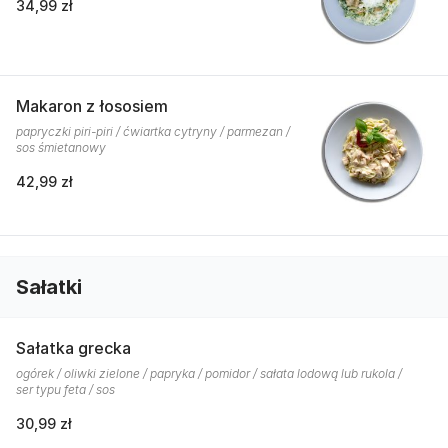
34,99 zł
Makaron z łososiem
papryczki piri-piri / ćwiartka cytryny / parmezan /
sos śmietanowy
42,99 zł
Sałatki
Sałatka grecka
ogórek / oliwki zielone / papryka / pomidor / sałata lodową lub rukola /
ser typu feta / sos
30,99 zł