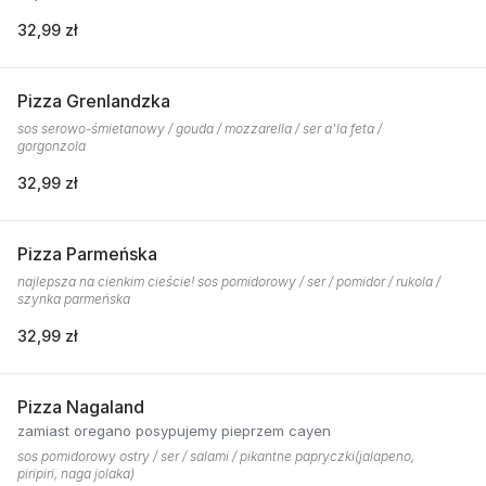
32,99 zł
Pizza Grenlandzka
sos serowo-śmietanowy / gouda / mozzarella / ser a'la feta /
gorgonzola
32,99 zł
Pizza Parmeńska
najlepsza na cienkim cieście! sos pomidorowy / ser / pomidor / rukola /
szynka parmeńska
32,99 zł
Pizza Nagaland
zamiast oregano posypujemy pieprzem cayen
sos pomidorowy ostry / ser / salami / pikantne papryczki(jalapeno,
piripiri, naga jolaka)