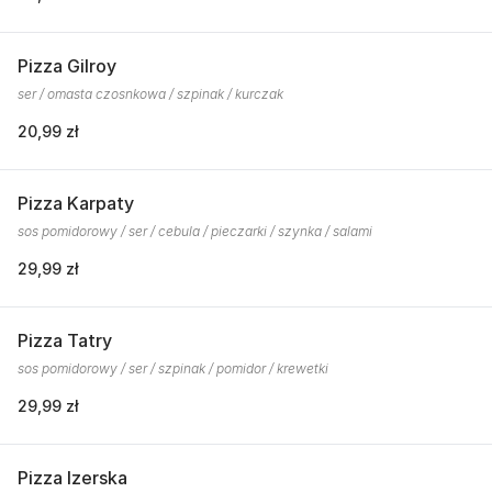
Pizza Gilroy
ser / omasta czosnkowa / szpinak / kurczak
20,99 zł
Pizza Karpaty
sos pomidorowy / ser / cebula / pieczarki / szynka / salami
29,99 zł
Pizza Tatry
sos pomidorowy / ser / szpinak / pomidor / krewetki
29,99 zł
Pizza Izerska