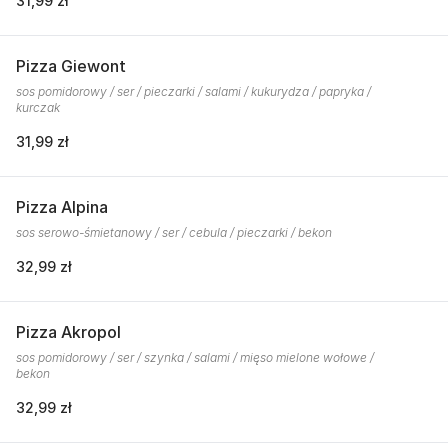
31,99 zł
Pizza Giewont
sos pomidorowy / ser / pieczarki / salami / kukurydza / papryka /
kurczak
31,99 zł
Pizza Alpina
sos serowo-śmietanowy / ser / cebula / pieczarki / bekon
32,99 zł
Pizza Akropol
sos pomidorowy / ser / szynka / salami / mięso mielone wołowe /
bekon
32,99 zł