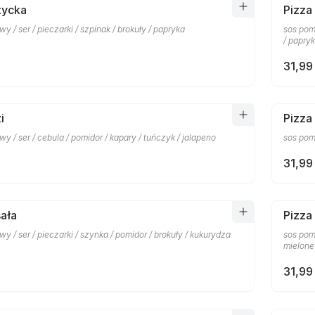
tycka
Pizza
y / ser / pieczarki / szpinak / brokuły / papryka
sos pomi
/ papry
31,99 
i
Pizza
y / ser / cebula / pomidor / kapary / tuńczyk / jalapeno
sos pomi
31,99 
ała
Pizza
y / ser / pieczarki / szynka / pomidor / brokuły / kukurydza
sos pom
mielone
31,99 