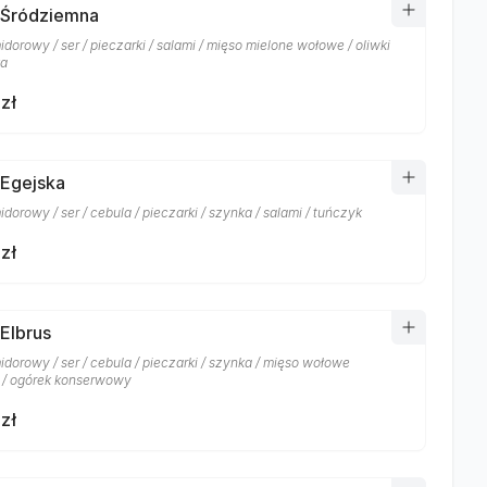
 Śródziemna
dorowy / ser / pieczarki / salami / mięso mielone wołowe / oliwki
ka
zł
 Egejska
dorowy / ser / cebula / pieczarki / szynka / salami / tuńczyk
zł
 Elbrus
idorowy / ser / cebula / pieczarki / szynka / mięso wołowe
 / ogórek konserwowy
zł