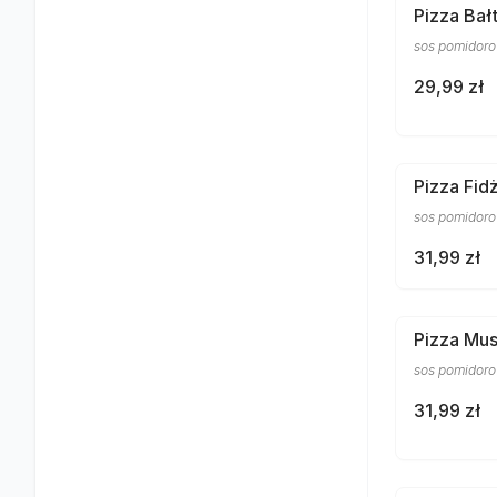
Pizza Bał
sos pomidorow
29,99 zł
Pizza Fidż
sos pomidorow
31,99 zł
Pizza Mus
sos pomidorow
31,99 zł