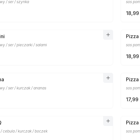
wy / ser / szynka
sos pomi
18,99 
ni
Pizza
y / ser / pieczarki / salami
sos pomi
18,99 
ma
Pizza
y / ser / kurczak / ananas
sos pomi
17,99 
Q
Pizza
 / cebula / kurczak / boczek
sos pom