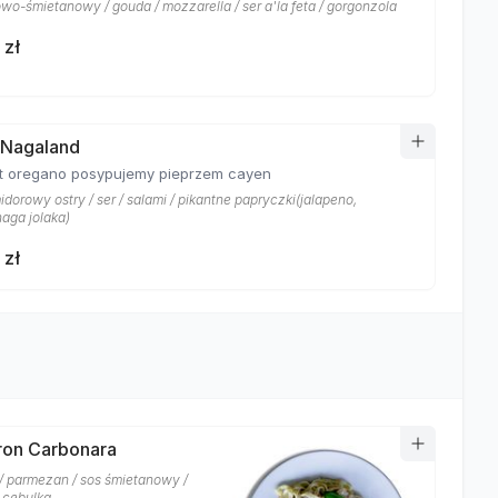
owo-śmietanowy / gouda / mozzarella / ser a'la feta / gorgonzola
 zł
 Nagaland
t oregano posypujemy pieprzem cayen
dorowy ostry / ser / salami / pikantne papryczki(jalapeno,
 naga jolaka)
 zł
on Carbonara
/ parmezan / sos śmietanowy /
a cebulka