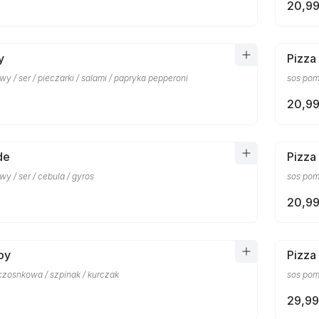
20,99
y
Pizza
y / ser / pieczarki / salami / papryka pepperoni
sos pomi
20,99
de
Pizza
y / ser / cebula / gyros
sos pomi
20,99
oy
Pizza
czosnkowa / szpinak / kurczak
sos pomi
29,99