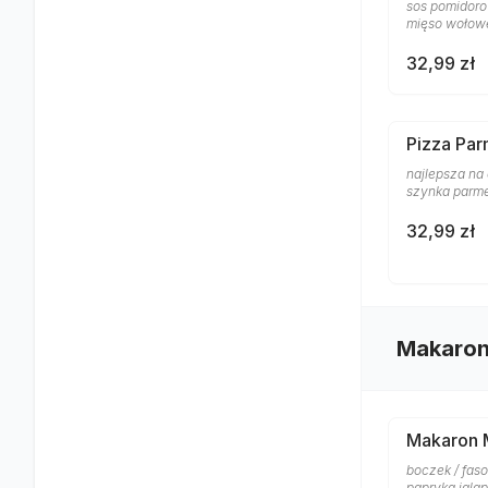
sos pomidorow
mięso wołow
32,99 zł
Pizza Pa
najlepsza na 
szynka parm
32,99 zł
Makaro
Makaron 
boczek / faso
papryka jala