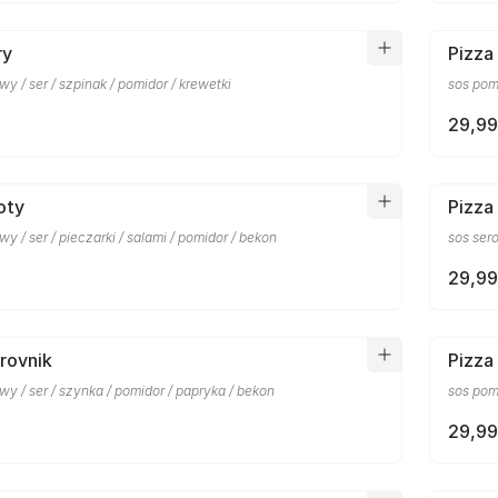
ry
Pizza
y / ser / szpinak / pomidor / krewetki
sos pomi
29,99
oty
Pizza
y / ser / pieczarki / salami / pomidor / bekon
sos ser
29,99
rovnik
Pizza
y / ser / szynka / pomidor / papryka / bekon
sos pomi
29,99