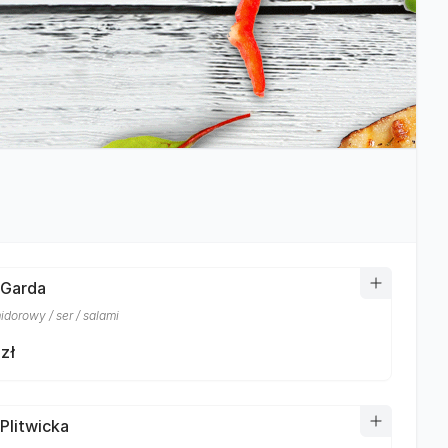
 Garda
idorowy / ser / salami
zł
 Plitwicka