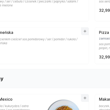
y / ser / cebula / czosnek / pieczarki / papryka / salami /
sos ser
e mielone
32,99
rmeńska
Pizza
zamias
cienkim cieście! sos pomidorowy / ser / pomidor / rukola /
eńska
sos pomi
piripiri,
32,99
ny
Mexico
Makar
la / kukurydza / ostra
boczek 
peno / sos pomidorowy
złocist