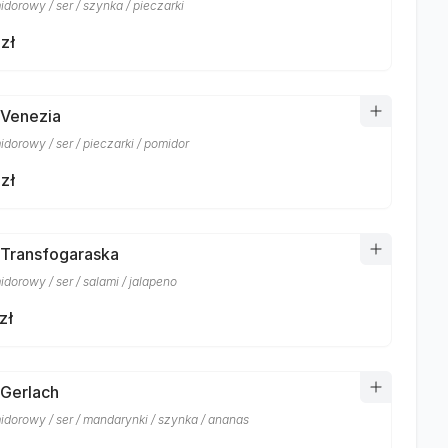
dorowy / ser / szynka / pieczarki
zł
 Venezia
dorowy / ser / pieczarki / pomidor
zł
 Transfogaraska
dorowy / ser / salami / jalapeno
zł
 Gerlach
idorowy / ser / mandarynki / szynka / ananas