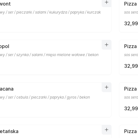
ewont
Pizza
y / ser / pieczarki / salami / kukurydza / papryka / kurczak
sos ser
32,99
opol
Pizza
y / ser / szynka / salami / mięso mielone wołowe / bekon
sos ser
32,99
racana
Pizza
y / ser / cebula / pieczarki / papryka / gyros / bekon
sos ser
32,99
betańska
Pizza