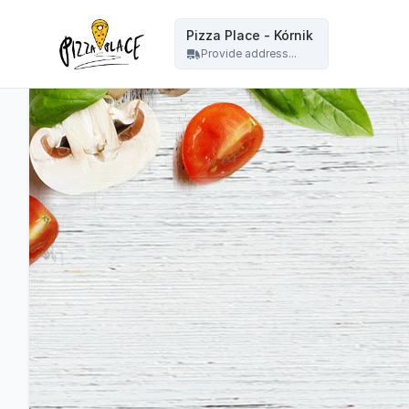
Pizza Place Jeżyce Poznań - Pizza Place - Kórnik
Pizza Place - Kórnik
Provide address...