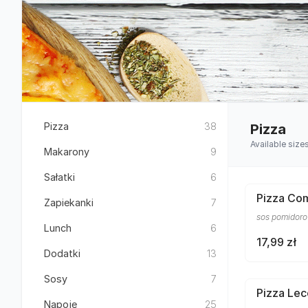
Pizza
38
Pizza
Available size
Makarony
9
Sałatki
6
Pizza Co
Zapiekanki
7
sos pomidoro
Lunch
6
17,99 zł
Dodatki
13
Sosy
7
Pizza Le
Napoje
25