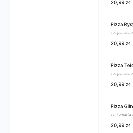
20,99 zł
Pizza Rys
sos pomidorow
20,99 zł
Pizza Tei
sos pomidorow
20,99 zł
Pizza Gilr
ser / omasta 
20,99 zł