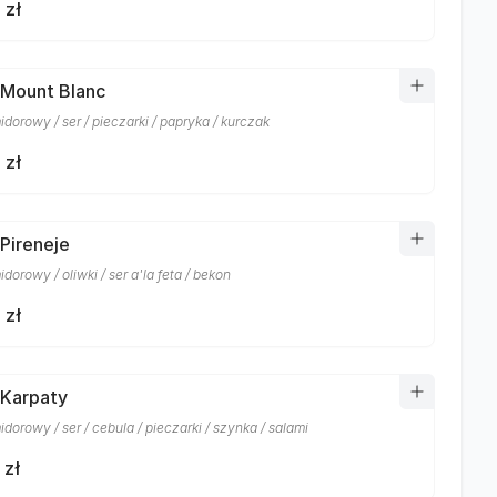
 zł
 Mount Blanc
dorowy / ser / pieczarki / papryka / kurczak
 zł
 Pireneje
dorowy / oliwki / ser a'la feta / bekon
 zł
 Karpaty
dorowy / ser / cebula / pieczarki / szynka / salami
 zł