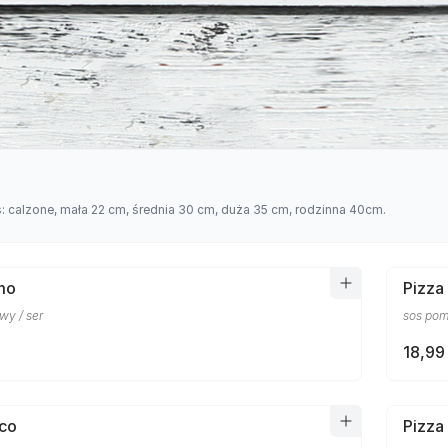
s: calzone, mała 22 cm, średnia 30 cm, duża 35 cm, rodzinna 40cm.
mo
Pizza
wy / ser
sos pom
18,99 
cco
Pizza