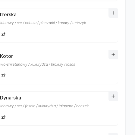
 Izerska
dorowy / ser / cebula / pieczarki / kapary / tuńczyk
 zł
 Kotor
owo-śmietanowy / kukurydza / brokuły / łosoś
 zł
 Dynarska
dorowy / ser / fasola / kukurydza / jalapeno / boczek
 zł