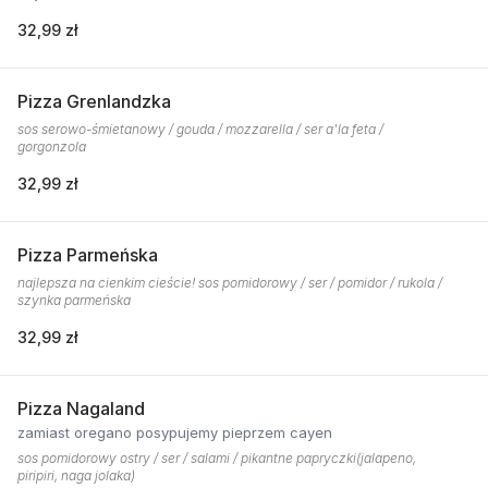
32,99 zł
Pizza Grenlandzka
sos serowo-śmietanowy / gouda / mozzarella / ser a'la feta /
gorgonzola
32,99 zł
Pizza Parmeńska
najlepsza na cienkim cieście! sos pomidorowy / ser / pomidor / rukola /
szynka parmeńska
32,99 zł
Pizza Nagaland
zamiast oregano posypujemy pieprzem cayen
sos pomidorowy ostry / ser / salami / pikantne papryczki(jalapeno,
piripiri, naga jolaka)