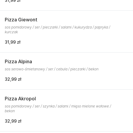
31,99 zł
Pizza Giewont
sos pomidorowy / ser / pieczarki / salami / kukurydza / papryka /
kurczak
31,99 zł
Pizza Alpina
sos serowo-śmietanowy / ser / cebula / pieczarki / bekon
32,99 zł
Pizza Akropol
sos pomidorowy / ser / szynka / salami / mięso mielone wołowe /
bekon
32,99 zł