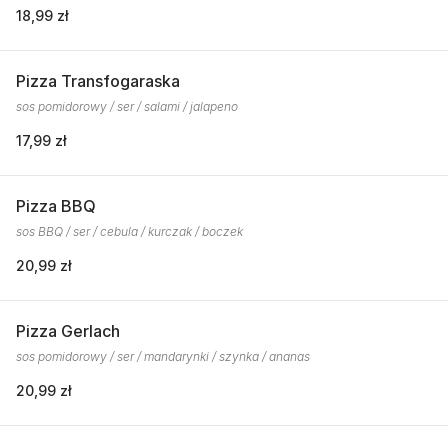
18,99 zł
Pizza Transfogaraska
sos pomidorowy / ser / salami / jalapeno
17,99 zł
Pizza BBQ
sos BBQ / ser / cebula / kurczak / boczek
20,99 zł
Pizza Gerlach
sos pomidorowy / ser / mandarynki / szynka / ananas
20,99 zł