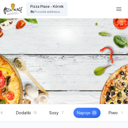
Pizza Place Jeżyce Poznań - Pizza Place - Kórnik
Pizza Place - Kórnik
Provide address...
Dodatki
Sosy
Napoje
Piwo
6
13
7
25
1