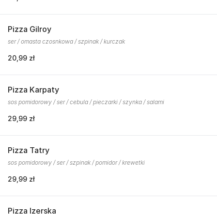
Pizza Gilroy
ser / omasta czosnkowa / szpinak / kurczak
20,99 zł
Pizza Karpaty
sos pomidorowy / ser / cebula / pieczarki / szynka / salami
29,99 zł
Pizza Tatry
sos pomidorowy / ser / szpinak / pomidor / krewetki
29,99 zł
Pizza Izerska