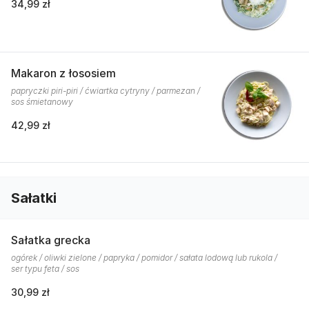
34,99 zł
Makaron z łososiem
papryczki piri-piri / ćwiartka cytryny / parmezan /
sos śmietanowy
42,99 zł
Sałatki
Sałatka grecka
ogórek / oliwki zielone / papryka / pomidor / sałata lodową lub rukola /
ser typu feta / sos
30,99 zł