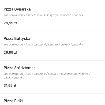
Pizza Dynarska
sos pomidorowy / ser / fasola / kukurydza / jalapeno / boczek
29,99 zł
Pizza Bałtycka
sos pomidorowy / ser / pieczarki / szpinak / brokuły / papryka
29,99 zł
Pizza Śródziemna
sos pomidorowy / ser / pieczarki / salami / mięso mielone wołowe /
oliwki / papryka
31,99 zł
Pizza Fidżi