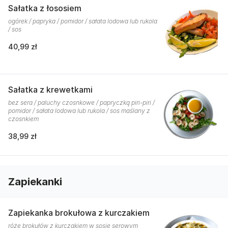
Sałatka z łososiem
ogórek / papryka / pomidor / sałata lodowa lub rukola
/ sos
40,99 zł
Sałatka z krewetkami
bez sera / paluchy czosnkowe / papryczką piri-piri /
pomidor / sałata lodowa lub rukola / sos maślany z
czosnkiem
38,99 zł
Zapiekanki
Zapiekanka brokułowa z kurczakiem
róże brokułów z kurczakiem w sosie serowym