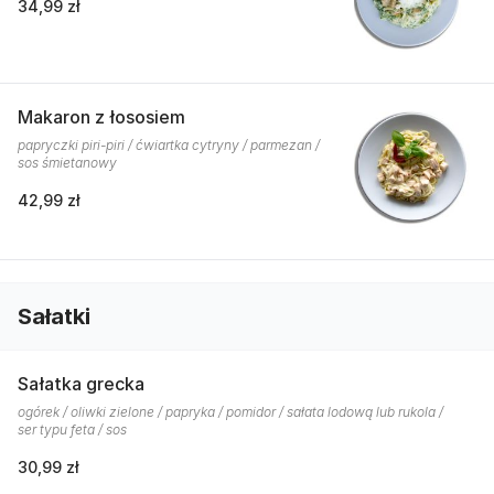
34,99 zł
Makaron z łososiem
papryczki piri-piri / ćwiartka cytryny / parmezan /
sos śmietanowy
42,99 zł
Sałatki
Sałatka grecka
ogórek / oliwki zielone / papryka / pomidor / sałata lodową lub rukola /
ser typu feta / sos
30,99 zł