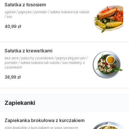
Sałatka z łososiem
ogórek / papryka / pomidor / sałata lodowa lub rukola
/ sos
40,99 zł
Sałatka z krewetkami
bez sera / paluchy czosnkowe / papryczką piri-piri /
pomidor / sałata lodowa lub rukola / sos maślany z
czosnkiem
38,99 zł
Zapiekanki
Zapiekanka brokułowa z kurczakiem
róże brokułów z kurczakiem w sosie serowym