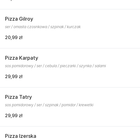
Pizza Gilroy
ser / omasta czosnkowa / szpinak / kurczak
20,99 zł
Pizza Karpaty
sos pomidorowy / ser / cebula / pieczarki / szynka / salami
29,99 zł
Pizza Tatry
sos pomidorowy / ser / szpinak / pomidor / krewetki
29,99 zł
Pizza Izerska