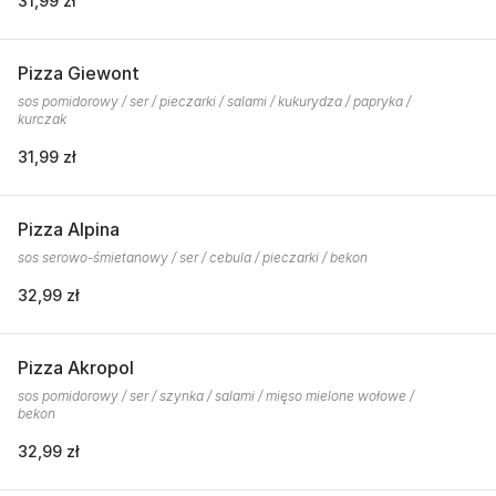
31,99 zł
Pizza Giewont
sos pomidorowy / ser / pieczarki / salami / kukurydza / papryka /
kurczak
31,99 zł
Pizza Alpina
sos serowo-śmietanowy / ser / cebula / pieczarki / bekon
32,99 zł
Pizza Akropol
sos pomidorowy / ser / szynka / salami / mięso mielone wołowe /
bekon
32,99 zł