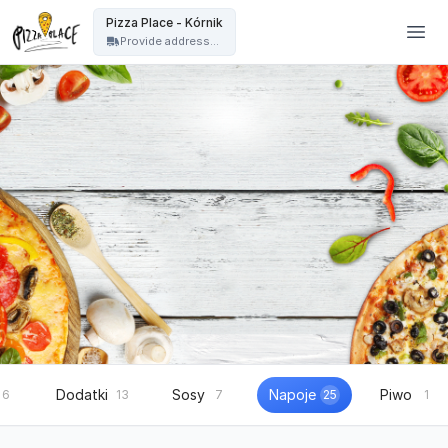
Pizza Place Jeżyce Poznań - Pizza Place - Kórnik
Pizza Place - Kórnik
Provide address...
Dodatki
Sosy
Napoje
Piwo
6
13
7
25
1