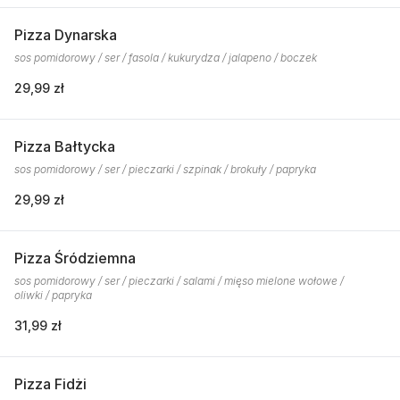
Pizza Dynarska
sos pomidorowy / ser / fasola / kukurydza / jalapeno / boczek
29,99 zł
Pizza Bałtycka
sos pomidorowy / ser / pieczarki / szpinak / brokuły / papryka
29,99 zł
Pizza Śródziemna
sos pomidorowy / ser / pieczarki / salami / mięso mielone wołowe /
oliwki / papryka
31,99 zł
Pizza Fidżi