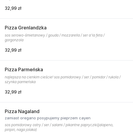
32,99 zł
Pizza Grenlandzka
sos serowo-śmietanowy / gouda / mozzarella / ser a'la feta /
gorgonzola
32,99 zł
Pizza Parmeńska
najlepsza na cienkim cieście! sos pomidorowy / ser / pomidor / rukola /
szynka parmeńska
32,99 zł
Pizza Nagaland
zamiast oregano posypujemy pieprzem cayen
sos pomidorowy ostry / ser / salami / pikantne papryczki(jalapeno,
piripiri, naga jolaka)