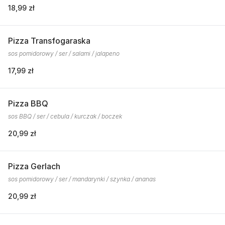
18,99 zł
Pizza Transfogaraska
sos pomidorowy / ser / salami / jalapeno
17,99 zł
Pizza BBQ
sos BBQ / ser / cebula / kurczak / boczek
20,99 zł
Pizza Gerlach
sos pomidorowy / ser / mandarynki / szynka / ananas
20,99 zł