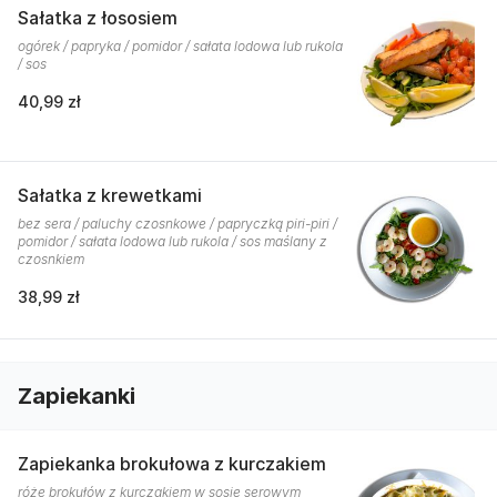
Sałatka z łososiem
ogórek / papryka / pomidor / sałata lodowa lub rukola
/ sos
40,99 zł
Sałatka z krewetkami
bez sera / paluchy czosnkowe / papryczką piri-piri /
pomidor / sałata lodowa lub rukola / sos maślany z
czosnkiem
38,99 zł
Zapiekanki
Zapiekanka brokułowa z kurczakiem
róże brokułów z kurczakiem w sosie serowym