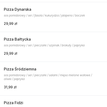
Pizza Dynarska
sos pomidorowy / ser / fasola / kukurydza / jalapeno / boczek
29,99 zł
Pizza Bałtycka
sos pomidorowy / ser / pieczarki / szpinak / brokuły / papryka
29,99 zł
Pizza Śródziemna
sos pomidorowy / ser / pieczarki / salami / mięso mielone wołowe /
oliwki / papryka
31,99 zł
Pizza Fidżi