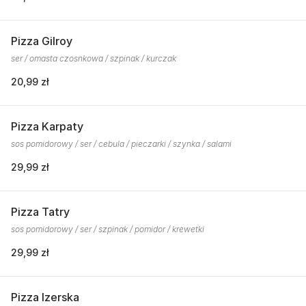
Pizza Gilroy
ser / omasta czosnkowa / szpinak / kurczak
20,99 zł
Pizza Karpaty
sos pomidorowy / ser / cebula / pieczarki / szynka / salami
29,99 zł
Pizza Tatry
sos pomidorowy / ser / szpinak / pomidor / krewetki
29,99 zł
Pizza Izerska