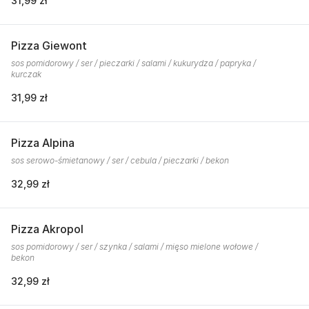
31,99 zł
Pizza Giewont
sos pomidorowy / ser / pieczarki / salami / kukurydza / papryka /
kurczak
31,99 zł
Pizza Alpina
sos serowo-śmietanowy / ser / cebula / pieczarki / bekon
32,99 zł
Pizza Akropol
sos pomidorowy / ser / szynka / salami / mięso mielone wołowe /
bekon
32,99 zł