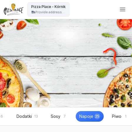
Pizza Place Jeżyce Poznań - Pizza Place - Kórnik
Pizza Place - Kórnik
Provide address...
Dodatki
Sosy
Napoje
Piwo
6
13
7
25
1