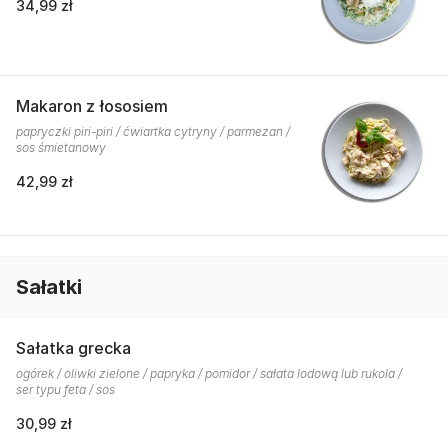
34,99 zł
Makaron z łososiem
papryczki piri-piri / ćwiartka cytryny / parmezan /
sos śmietanowy
42,99 zł
Sałatki
Sałatka grecka
ogórek / oliwki zielone / papryka / pomidor / sałata lodową lub rukola /
ser typu feta / sos
30,99 zł