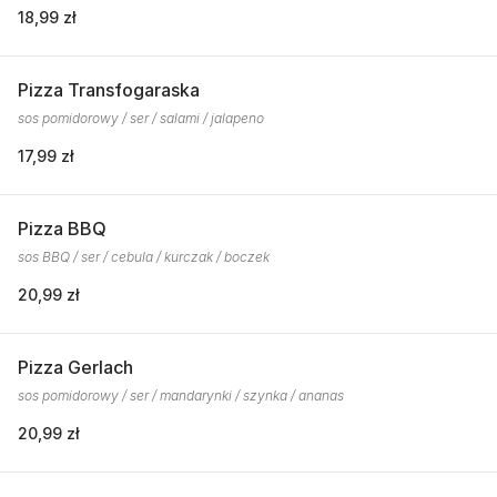
18,99 zł
Pizza Transfogaraska
sos pomidorowy / ser / salami / jalapeno
17,99 zł
Pizza BBQ
sos BBQ / ser / cebula / kurczak / boczek
20,99 zł
Pizza Gerlach
sos pomidorowy / ser / mandarynki / szynka / ananas
20,99 zł