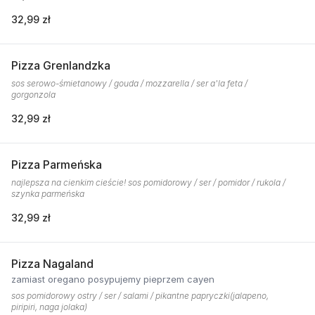
32,99 zł
Pizza Grenlandzka
sos serowo-śmietanowy / gouda / mozzarella / ser a'la feta /
gorgonzola
32,99 zł
Pizza Parmeńska
najlepsza na cienkim cieście! sos pomidorowy / ser / pomidor / rukola /
szynka parmeńska
32,99 zł
Pizza Nagaland
zamiast oregano posypujemy pieprzem cayen
sos pomidorowy ostry / ser / salami / pikantne papryczki(jalapeno,
piripiri, naga jolaka)