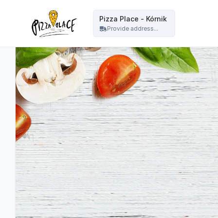
Pizza Place Jeżyce Poznań - Pizza Place - Kórnik
Pizza Place - Kórnik
Provide address...