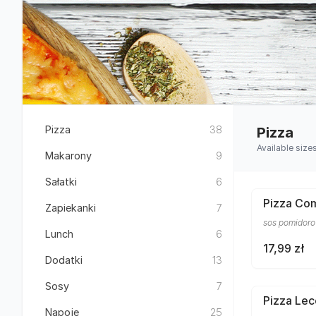
Pizza
38
Pizza
Available size
Makarony
9
Sałatki
6
Pizza Co
Zapiekanki
7
sos pomidoro
Lunch
6
17,99 zł
Dodatki
13
Sosy
7
Pizza Le
Napoje
25