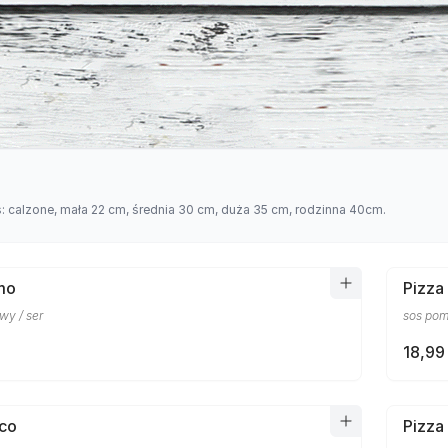
s: calzone, mała 22 cm, średnia 30 cm, duża 35 cm, rodzinna 40cm.
mo
Pizza
wy / ser
sos pom
18,99 
cco
Pizza