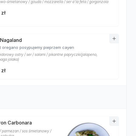
owo-śmietanowy / gouda / mozzarella / ser a'la feta / gorgonzola
 zł
 Nagaland
t oregano posypujemy pieprzem cayen
dorowy ostry / ser / salami / pikantne papryczki(jalapeno,
 naga jolaka)
 zł
on Carbonara
/ parmezan / sos śmietanowy /
a cebulka