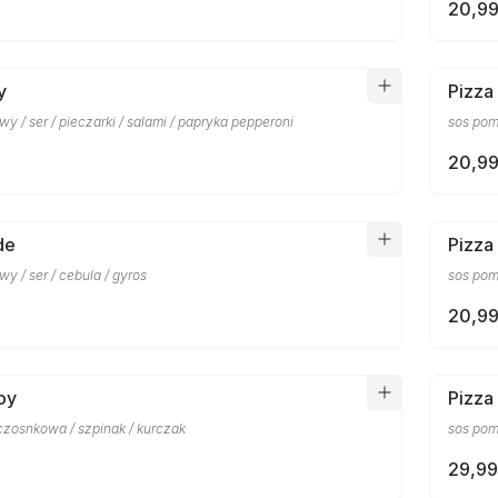
20,99
y
Pizza
y / ser / pieczarki / salami / papryka pepperoni
sos pomi
20,99
de
Pizza
y / ser / cebula / gyros
sos pomi
20,99
oy
Pizza
czosnkowa / szpinak / kurczak
sos pomi
29,99