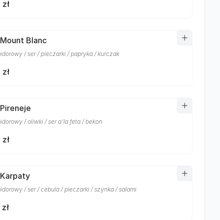
 zł
 Mount Blanc
dorowy / ser / pieczarki / papryka / kurczak
 zł
 Pireneje
dorowy / oliwki / ser a'la feta / bekon
 zł
 Karpaty
dorowy / ser / cebula / pieczarki / szynka / salami
 zł