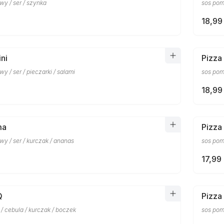
wy / ser / szynka
sos pomi
18,99 
ni
Pizza
y / ser / pieczarki / salami
sos pomi
18,99 
ma
Pizza
y / ser / kurczak / ananas
sos pomi
17,99 
Q
Pizza
 / cebula / kurczak / boczek
sos pom