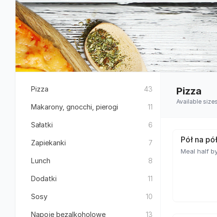
Pizza
43
Pizza
Available size
Makarony, gnocchi, pierogi
11
Sałatki
6
Pół na pó
Zapiekanki
7
Meal half by
Lunch
8
Dodatki
11
Sosy
10
Napoje bezalkoholowe
13