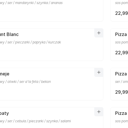
y / ser / mandarynki / szynka / ananas
sos pomi
22,99
nt Blanc
Pizza
y / ser / pieczarki / papryka / kurczak
sos pomi
22,99
eneje
Pizza 
y / oliwki / ser a'la feta / bekon
ser / o
29,99
paty
Pizza
y / ser / cebula / pieczarki / szynka / salami
sos pomi