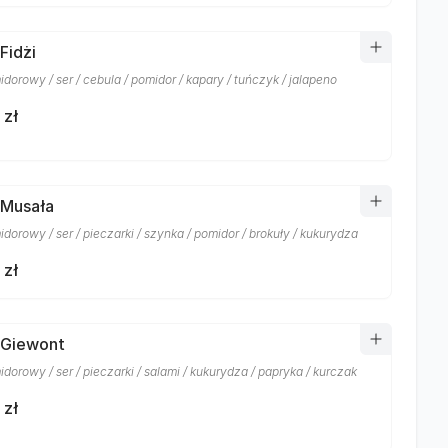
Fidżi
dorowy / ser / cebula / pomidor / kapary / tuńczyk / jalapeno
 zł
 Musała
dorowy / ser / pieczarki / szynka / pomidor / brokuły / kukurydza
 zł
 Giewont
dorowy / ser / pieczarki / salami / kukurydza / papryka / kurczak
 zł