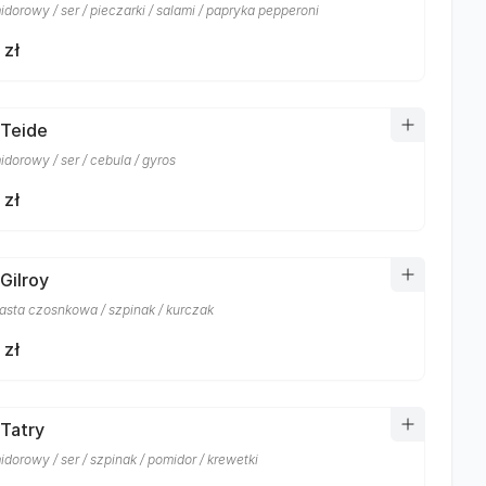
dorowy / ser / pieczarki / salami / papryka pepperoni
 zł
 Teide
dorowy / ser / cebula / gyros
 zł
Gilroy
masta czosnkowa / szpinak / kurczak
 zł
 Tatry
dorowy / ser / szpinak / pomidor / krewetki