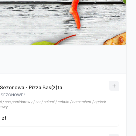
 Sezonowa - Pizza Bas(z)ta
U SEZONOWE !
i / sos pomidorowy / ser / salami / cebula / camembert / ogórek
wowy
 zł