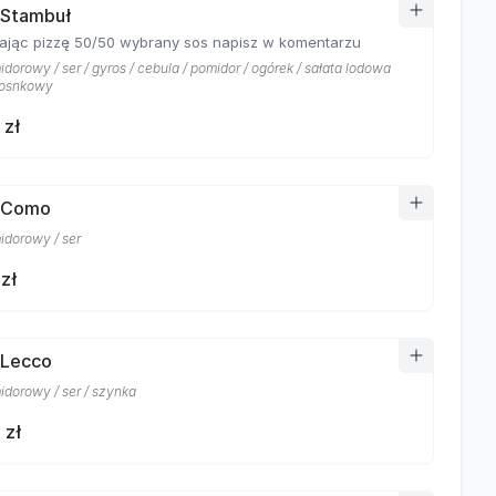
 Stambuł
ając pizzę 50/50 wybrany sos napisz w komentarzu
dorowy / ser / gyros / cebula / pomidor / ogórek / sałata lodowa
zosnkowy
 zł
a Como
idorowy / ser
zł
 Lecco
idorowy / ser / szynka
 zł