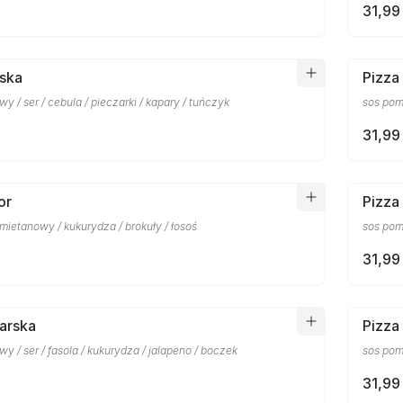
31,99 
rska
Pizza
y / ser / cebula / pieczarki / kapary / tuńczyk
sos pomi
31,99 
or
Pizza
ietanowy / kukurydza / brokuły / łosoś
sos pom
31,99 
arska
Pizza
y / ser / fasola / kukurydza / jalapeno / boczek
sos pomi
31,99 