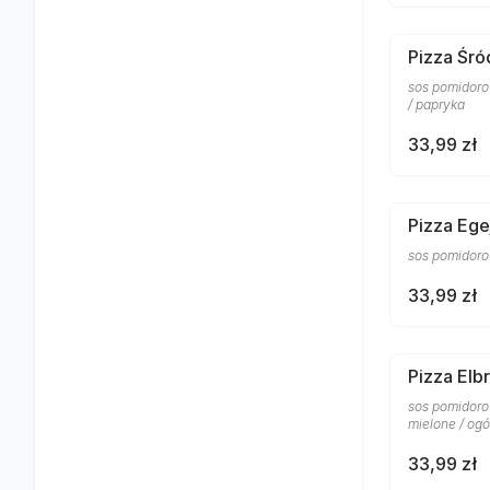
Pizza Śr
sos pomidorow
/ papryka
33,99 zł
Pizza Ege
sos pomidorow
33,99 zł
Pizza Elb
sos pomidorow
mielone / og
33,99 zł