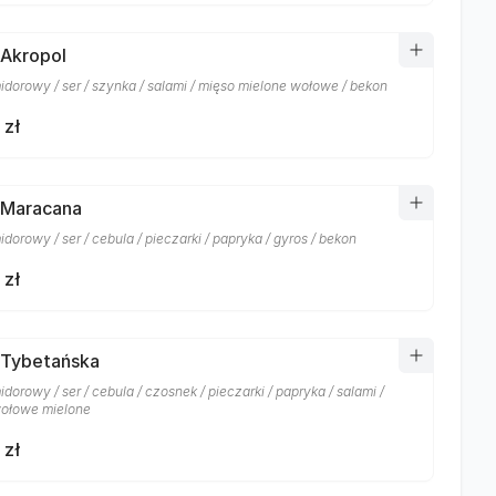
 Akropol
idorowy / ser / szynka / salami / mięso mielone wołowe / bekon
 zł
 Maracana
dorowy / ser / cebula / pieczarki / papryka / gyros / bekon
 zł
 Tybetańska
dorowy / ser / cebula / czosnek / pieczarki / papryka / salami /
ołowe mielone
 zł