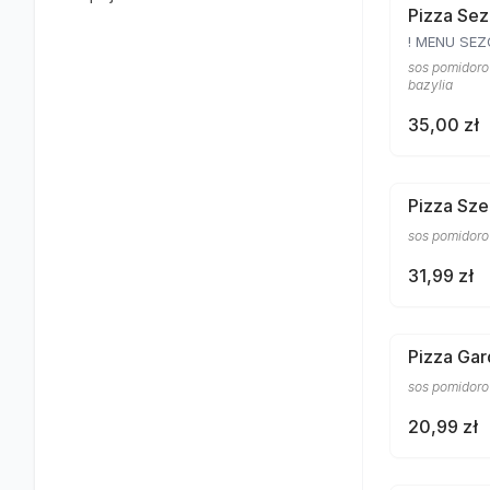
Pizza Sez
! MENU SE
sos pomidorow
bazylia
35,00 zł
Pizza Sze
sos pomidorow
31,99 zł
Pizza Gar
sos pomidorow
20,99 zł