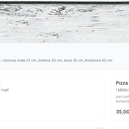
s: calzone, mała 22 cm, średnia 30 cm, duża 35 cm, Rodzinna 40 cm.
ł
Pizza
 half
! MEN
pieczark
konser
35,00