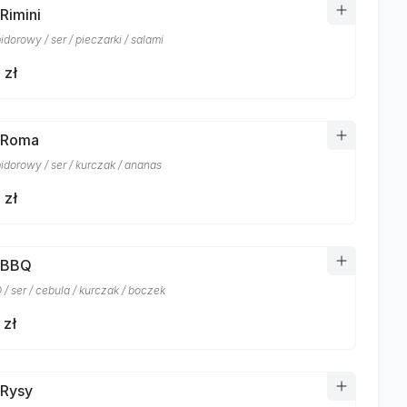
Rimini
dorowy / ser / pieczarki / salami
 zł
 Roma
idorowy / ser / kurczak / ananas
 zł
 BBQ
/ ser / cebula / kurczak / boczek
 zł
 Rysy