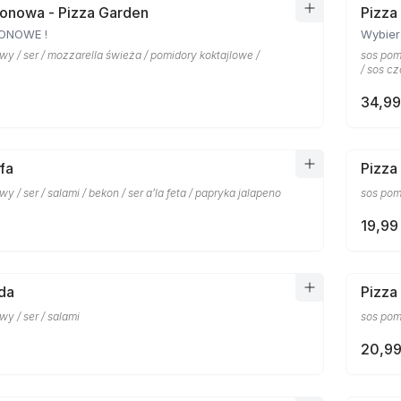
onowa - Pizza Garden
Pizza
ZONOWE !
Wybier
y / ser / mozzarella świeża / pomidory koktajlowe /
sos pomi
/ sos c
34,99
fa
Pizz
y / ser / salami / bekon / ser a’la feta / papryka jalapeno
sos pom
19,99 
da
Pizza
y / ser / salami
sos pom
20,99