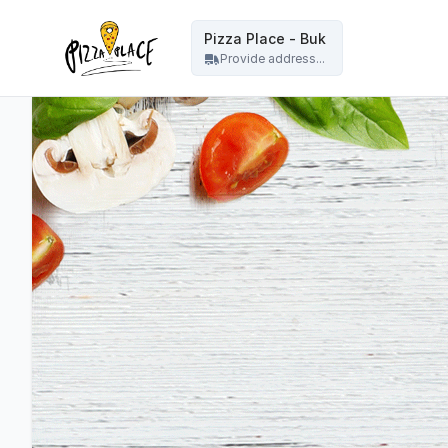
Pizza Place Jeżyce Poznań - Pizza Place - Buk
Pizza Place - Buk
Provide address...