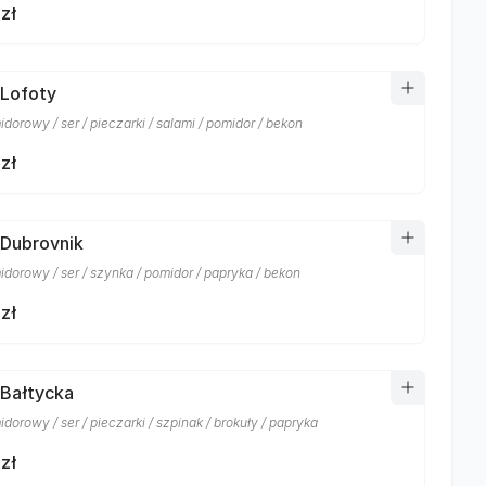
zł
 Lofoty
dorowy / ser / pieczarki / salami / pomidor / bekon
zł
 Dubrovnik
idorowy / ser / szynka / pomidor / papryka / bekon
zł
 Bałtycka
dorowy / ser / pieczarki / szpinak / brokuły / papryka
zł