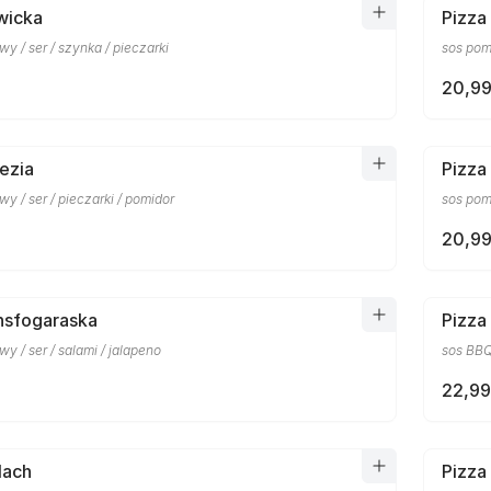
twicka
Pizza 
y / ser / szynka / pieczarki
sos pomi
20,99
ezia
Pizza
y / ser / pieczarki / pomidor
sos pom
20,99
nsfogaraska
Pizza
y / ser / salami / jalapeno
sos BBQ 
22,99
lach
Pizza