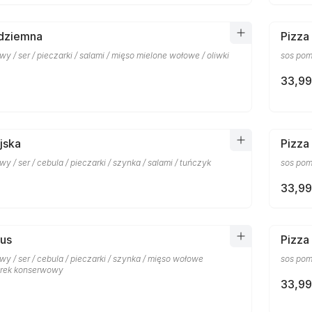
ódziemna
Pizza 
y / ser / pieczarki / salami / mięso mielone wołowe / oliwki
sos pomi
33,99
jska
Pizza
y / ser / cebula / pieczarki / szynka / salami / tuńczyk
sos pomi
33,99
rus
Pizza
y / ser / cebula / pieczarki / szynka / mięso wołowe
sos pomi
órek konserwowy
33,99