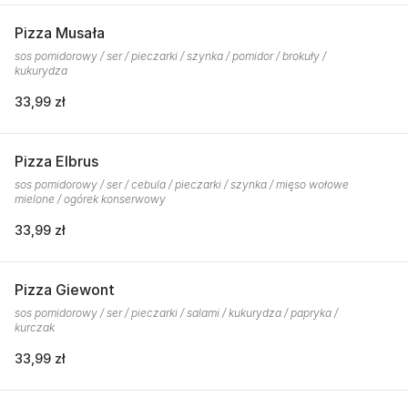
Pizza Musała
sos pomidorowy / ser / pieczarki / szynka / pomidor / brokuły /
kukurydza
33,99 zł
Pizza Elbrus
sos pomidorowy / ser / cebula / pieczarki / szynka / mięso wołowe
mielone / ogórek konserwowy
33,99 zł
Pizza Giewont
sos pomidorowy / ser / pieczarki / salami / kukurydza / papryka /
kurczak
33,99 zł