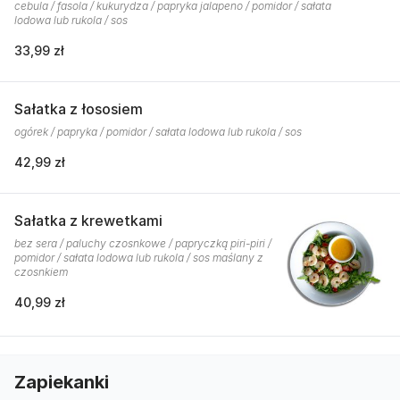
cebula / fasola / kukurydza / papryka jalapeno / pomidor / sałata
lodowa lub rukola / sos
33,99 zł
Sałatka z łososiem
ogórek / papryka / pomidor / sałata lodowa lub rukola / sos
42,99 zł
Sałatka z krewetkami
bez sera / paluchy czosnkowe / papryczką piri-piri /
pomidor / sałata lodowa lub rukola / sos maślany z
czosnkiem
40,99 zł
Zapiekanki