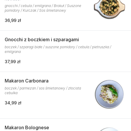
gnocchi / cebula / emilgrana / Brokuł / Suszone
pomidory / Kurczak / Sos śmietanowy
36,99 zł
Gnocchi z boczkiem i szparagami
boczek / szparagi białe / suszone pomidory / cebula / pietruszka /
emilgrana
37,99 zł
Makaron Carbonara
boczek / parmezan / sos śmietanowy / złocista
cebulka
34,99 zł
Makaron Bolognese