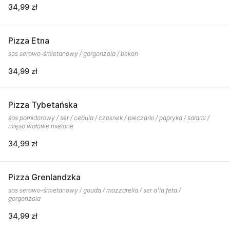
34,99 zł
Pizza Etna
sos serowo-śmietanowy / gorgonzola / bekon
34,99 zł
Pizza Tybetańska
sos pomidorowy / ser / cebula / czosnek / pieczarki / papryka / salami /
mięso wołowe mielone
34,99 zł
Pizza Grenlandzka
sos serowo-śmietanowy / gouda / mozzarella / ser a'la feta /
gorgonzola
34,99 zł