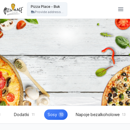
Pizza Place Jeżyce Poznań - Pizza Place - Buk
Pizza Place - Buk
Provide address...
Dodatki
Sosy
Napoje bezalkoholowe
8
11
10
13