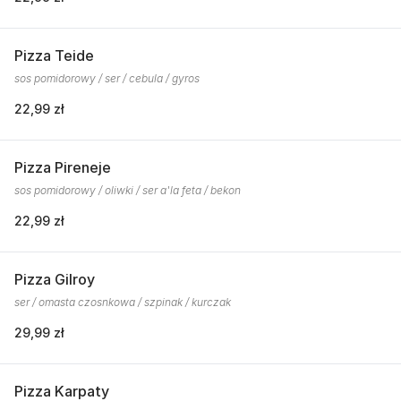
Pizza Teide
sos pomidorowy / ser / cebula / gyros
22,99 zł
Pizza Pireneje
sos pomidorowy / oliwki / ser a'la feta / bekon
22,99 zł
Pizza Gilroy
ser / omasta czosnkowa / szpinak / kurczak
29,99 zł
Pizza Karpaty