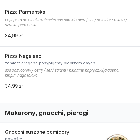
Pizza Parmeńska
najlepsza na cienkim cieście! sos pomidorowy / ser / pomidor / rukola /
szynka parmeńska
34,99 zł
Pizza Nagaland
zamiast oregano posypujemy pieprzem cayen
sos pomidorowy ostry / ser / salami / pikantne papryczki(jalapeno,
piripiri, naga jolaka)
34,99 zł
Makarony, gnocchi, pierogi
Gnocchi suszone pomidory
Nowość!