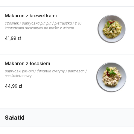
Makaron z krewetkami
czosnek / papryczka piri piri / pietruszka / z 10
krewetkami duszonymi na maśle z winem
41,99 zł
Makaron z łososiem
papryczki piri-piri / ćwiartka cytryny / parmezan /
sos śmietanowy
44,99 zł
Sałatki