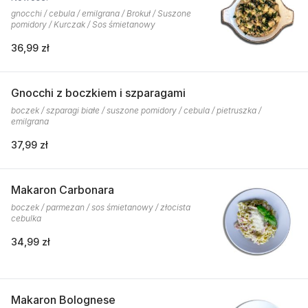
gnocchi / cebula / emilgrana / Brokuł / Suszone
pomidory / Kurczak / Sos śmietanowy
36,99 zł
Gnocchi z boczkiem i szparagami
boczek / szparagi białe / suszone pomidory / cebula / pietruszka /
emilgrana
37,99 zł
Makaron Carbonara
boczek / parmezan / sos śmietanowy / złocista
cebulka
34,99 zł
Makaron Bolognese