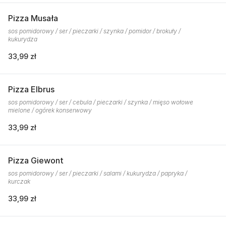
Pizza Musała
sos pomidorowy / ser / pieczarki / szynka / pomidor / brokuły /
kukurydza
33,99 zł
Pizza Elbrus
sos pomidorowy / ser / cebula / pieczarki / szynka / mięso wołowe
mielone / ogórek konserwowy
33,99 zł
Pizza Giewont
sos pomidorowy / ser / pieczarki / salami / kukurydza / papryka /
kurczak
33,99 zł