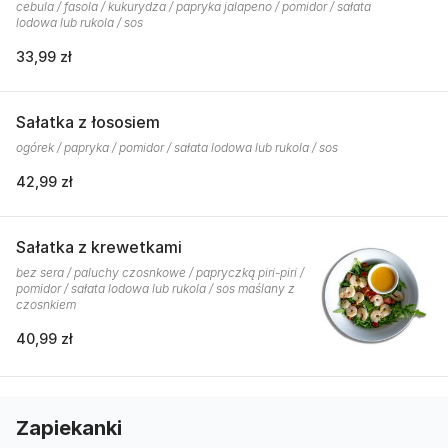
cebula / fasola / kukurydza / papryka jalapeno / pomidor / sałata
lodowa lub rukola / sos
33,99 zł
Sałatka z łososiem
ogórek / papryka / pomidor / sałata lodowa lub rukola / sos
42,99 zł
Sałatka z krewetkami
bez sera / paluchy czosnkowe / papryczką piri-piri /
pomidor / sałata lodowa lub rukola / sos maślany z
czosnkiem
40,99 zł
Zapiekanki