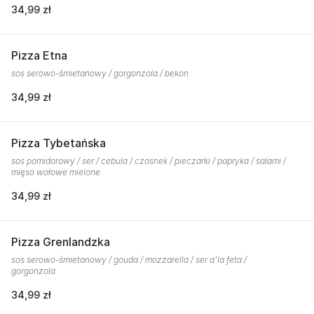
34,99 zł
Pizza Etna
sos serowo-śmietanowy / gorgonzola / bekon
34,99 zł
Pizza Tybetańska
sos pomidorowy / ser / cebula / czosnek / pieczarki / papryka / salami /
mięso wołowe mielone
34,99 zł
Pizza Grenlandzka
sos serowo-śmietanowy / gouda / mozzarella / ser a'la feta /
gorgonzola
34,99 zł