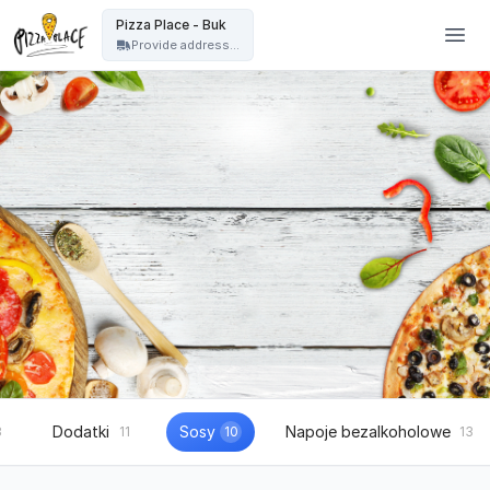
Pizza Place Jeżyce Poznań - Pizza Place - Buk
Pizza Place - Buk
Provide address...
Dodatki
Sosy
Napoje bezalkoholowe
8
11
10
13