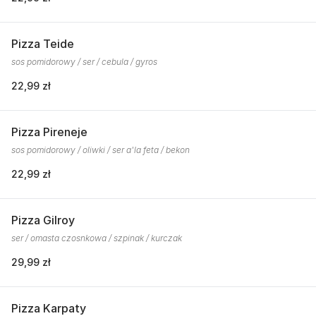
Pizza Teide
sos pomidorowy / ser / cebula / gyros
22,99 zł
Pizza Pireneje
sos pomidorowy / oliwki / ser a'la feta / bekon
22,99 zł
Pizza Gilroy
ser / omasta czosnkowa / szpinak / kurczak
29,99 zł
Pizza Karpaty