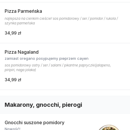
Pizza Parmeńska
najlepsza na cienkim cieście! sos pomidorowy / ser / pomidor / rukola /
szynka parmeńska
34,99 zł
Pizza Nagaland
zamiast oregano posypujemy pieprzem cayen
sos pomidorowy ostry / ser / salami / pikantne papryczki(jalapeno,
piripiri, naga jolaka)
34,99 zł
Makarony, gnocchi, pierogi
Gnocchi suszone pomidory
Nowość!