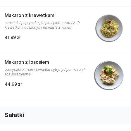
Makaron z krewetkami
czosnek / papryczka piri piri / pietruszka / z 10
krewetkami duszonymi na maśle z winem
41,99 zł
Makaron z łososiem
papryczki piri-piri / ćwiartka cytryny / parmezan /
sos śmietanowy
44,99 zł
Sałatki