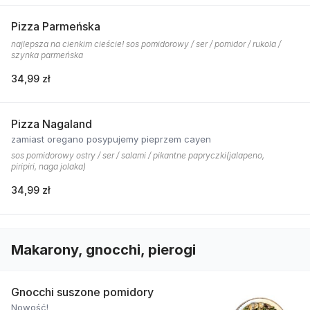
Pizza Parmeńska
najlepsza na cienkim cieście! sos pomidorowy / ser / pomidor / rukola /
szynka parmeńska
34,99 zł
Pizza Nagaland
zamiast oregano posypujemy pieprzem cayen
sos pomidorowy ostry / ser / salami / pikantne papryczki(jalapeno,
piripiri, naga jolaka)
34,99 zł
Makarony, gnocchi, pierogi
Gnocchi suszone pomidory
Nowość!