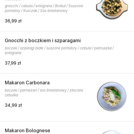
gnocchi / cebula / emilgrana / Brokuł / Suszone
pomidory / Kurczak / Sos śmietanowy
36,99 zł
Gnocchi z boczkiem i szparagami
boczek / szparagi białe / suszone pomidory / cebula / pietruszka /
emilgrana
37,99 zł
Makaron Carbonara
boczek / parmezan / sos śmietanowy / złocista
cebulka
34,99 zł
Makaron Bolognese