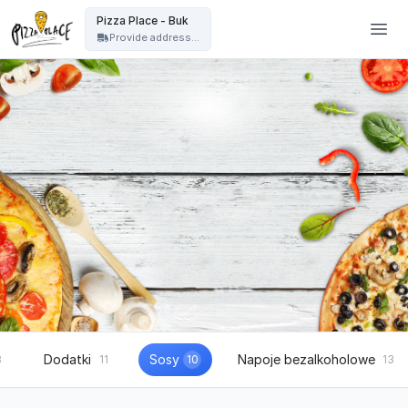
Pizza Place Jeżyce Poznań - Pizza Place - Buk
Pizza Place - Buk
Provide address...
Dodatki
Sosy
Napoje bezalkoholowe
8
11
10
13