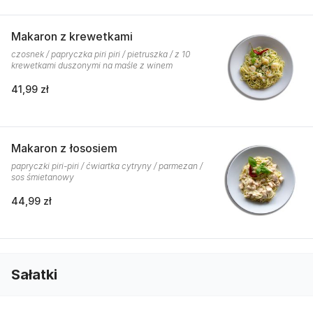
Makaron z krewetkami
czosnek / papryczka piri piri / pietruszka / z 10
krewetkami duszonymi na maśle z winem
41,99 zł
Makaron z łososiem
papryczki piri-piri / ćwiartka cytryny / parmezan /
sos śmietanowy
44,99 zł
Sałatki