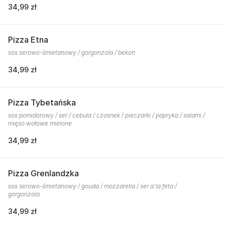
34,99 zł
Pizza Etna
sos serowo-śmietanowy / gorgonzola / bekon
34,99 zł
Pizza Tybetańska
sos pomidorowy / ser / cebula / czosnek / pieczarki / papryka / salami /
mięso wołowe mielone
34,99 zł
Pizza Grenlandzka
sos serowo-śmietanowy / gouda / mozzarella / ser a'la feta /
gorgonzola
34,99 zł