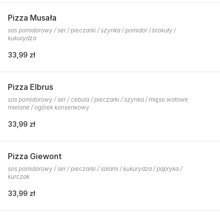
Pizza Musała
sos pomidorowy / ser / pieczarki / szynka / pomidor / brokuły /
kukurydza
33,99 zł
Pizza Elbrus
sos pomidorowy / ser / cebula / pieczarki / szynka / mięso wołowe
mielone / ogórek konserwowy
33,99 zł
Pizza Giewont
sos pomidorowy / ser / pieczarki / salami / kukurydza / papryka /
kurczak
33,99 zł