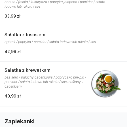
cebula / fasola / kukurydza / papryka jalapeno / pomidor / sałata
lodowa lub rukola / sos
33,99 zł
Sałatka z łososiem
ogórek / papryka / pomidor / sałata lodowa lub rukola / sos
42,99 zł
Sałatka z krewetkami
bez sera / paluchy czosnkowe / papryczką piri-piri /
pomidor / sałata lodowa lub rukola / sos maślany z
czosnkiem
40,99 zł
Zapiekanki