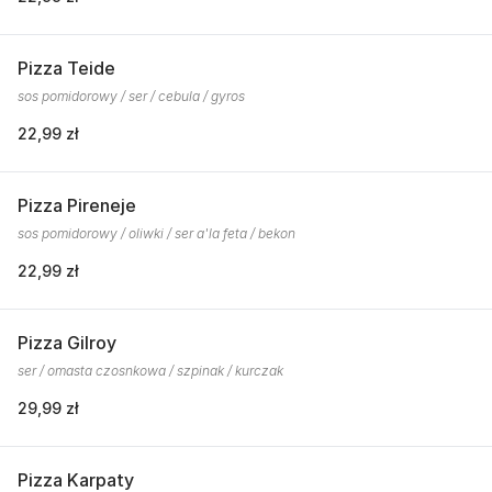
Pizza Teide
sos pomidorowy / ser / cebula / gyros
22,99 zł
Pizza Pireneje
sos pomidorowy / oliwki / ser a'la feta / bekon
22,99 zł
Pizza Gilroy
ser / omasta czosnkowa / szpinak / kurczak
29,99 zł
Pizza Karpaty